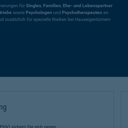
cherungen für
Singles
,
Familien
,
Ehe- und Lebenspartner
triebe
sowie
Psychologen
und
Psychotherapeuten
an.
nd zusätzlich für spezielle Risiken bei Hauseigentümern
ung
 (PHV) sichern Sie sich gegen