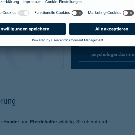
Privathaftpflicht
speziell 
rung
rsicherung
psychologen.barme
herung
ür
Hunde-
und
Pferdehalter
wichtig. Sie übernimmt