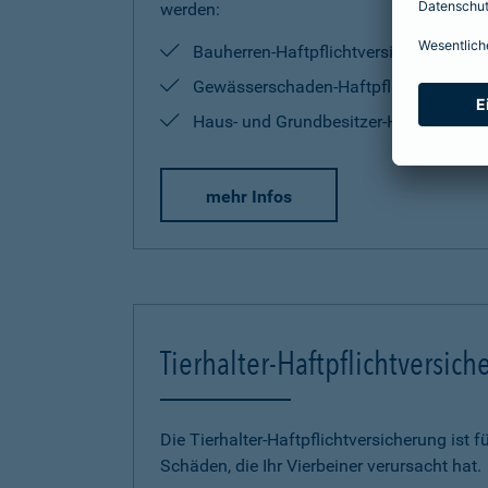
werden:
Bauherren-Haftpflichtversicherung
Gewässerschaden-Haftpflichtversiche
Haus- und Grundbesitzer-Haftpflichtve
mehr Infos
Tierhalter-Haftpflichtversic
Die Tierhalter-Haftpflichtversicherung ist f
Schäden, die Ihr Vierbeiner verursacht hat.