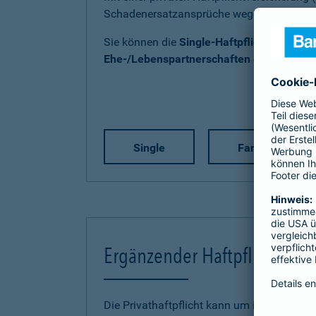
Schadenersatzansprüche wegen Personen-
Sie können die
Single-Haftpflicht
,
Familien
Ehe-/Lebenspartnerschaften ohne Kind(e
Single
Familie
Ergänzender Haftpflichtschu
Die Privathaftpflicht kann um individuelle