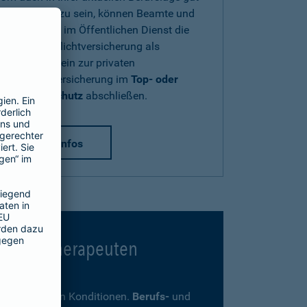
abgesichert zu sein, können Beamte und
Beschäftigte im Öffentlichen Dienst die
Diensthaftpflichtversicherung als
Zusatzbaustein zur privaten
Haftpflichtversicherung im
Top- oder
Premium-Schutz
abschließen.
mehr Infos
 Psychotherapeuten
ders günstigen Konditionen.
Berufs-
und