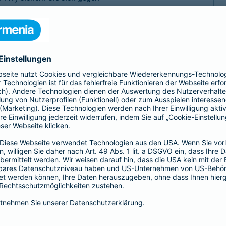
, Sach- und Vermögensschäden ab.
-Haftpflicht
oder
Haftpflicht für
r)
als Basis-, Top- oder Premium-Schutz vereinbaren.
Partnerschaft
tz
Psychologen und
 Haftungsrisiken ergänzt
Exklusive Tarife zu beson