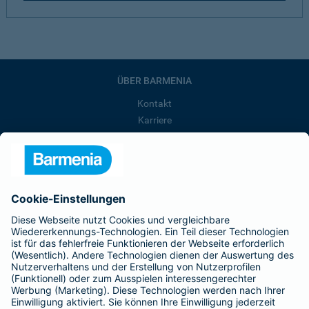
ÜBER BARMENIA
Kontakt
Karriere
Presse
Unternehmen
Anfahrt
Affiliate-Partner werden
Barmenia ist Teil der BarmeniaGothaer
BELIEBTE SEITEN
Kranken-Zusatzversicherung
Tierversicherungen
Haftpflichtversicherung
Hausratversicherung