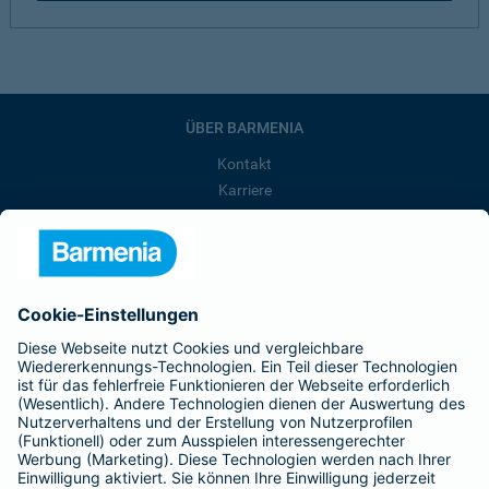
ÜBER BARMENIA
Kontakt
Karriere
Presse
Unternehmen
Anfahrt
Affiliate-Partner werden
Barmenia ist Teil der BarmeniaGothaer
BELIEBTE SEITEN
Kranken-Zusatzversicherung
Tierversicherungen
Haftpflichtversicherung
Hausratversicherung