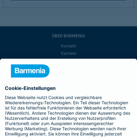
ÜBER BARMENIA
Kontakt
Karriere
Presse
Unternehmen
Anfahrt
Affiliate-Partner werden
Barmenia ist Teil der BarmeniaGothaer
BELIEBTE SEITEN
Kranken-Zusatzversicherung
Tierversicherungen
Haftpflichtversicherung
Hausratversicherung