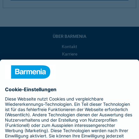
ÜBER BARMENIA
Kontakt
Karriere
Presse
Unternehmen
Anfahrt
Affiliate-Partner werden
Barmenia ist Teil der BarmeniaGothaer
BELIEBTE SEITEN
Kranken-Zusatzversicherung
Tierversicherungen
Haftpflichtversicherung
Hausratversicherung