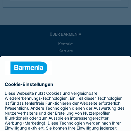
ÜBER BARMENIA
Kontakt
Karriere
Presse
Unternehmen
Anfahrt
Affiliate-Partner werden
Barmenia ist Teil der BarmeniaGothaer
BELIEBTE SEITEN
Kranken-Zusatzversicherung
Tierversicherungen
Haftpflichtversicherung
Hausratversicherung