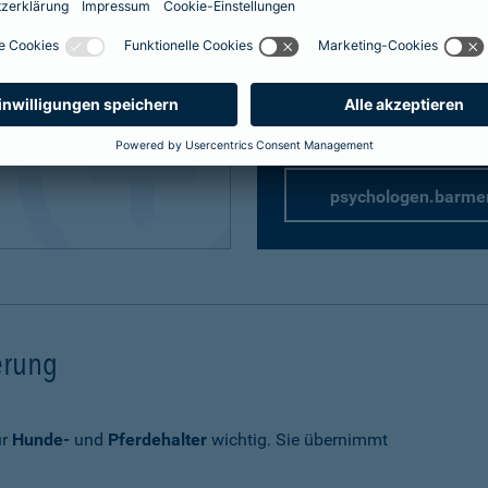
Privathaftpflicht
speziell 
rung
rsicherung
psychologen.barme
herung
ür
Hunde-
und
Pferdehalter
wichtig. Sie übernimmt