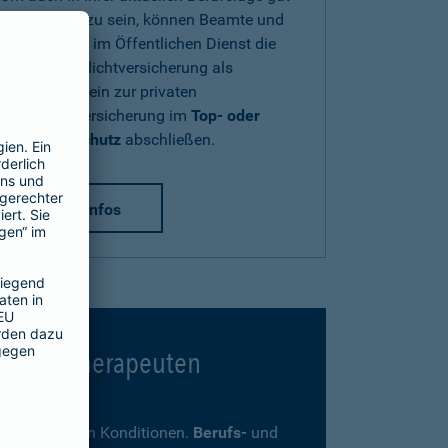
abgesichert zu sein, können Beamte und
Beschäftigte im Öffentlichen Dienst die
Diensthaftpflichtversicherung als
Zusatzbaustein zur privaten
Haftpflichtversicherung im
Top- oder
Premium-Schutz
abschließen.
mehr Infos
 Psychotherapeuten
ders günstigen Konditionen.
Berufs-
und