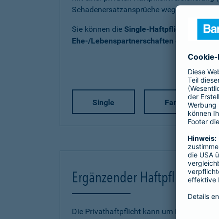
Schadenersatzansprüche wegen Personen-
Sie können die
Single-Haftpflicht
,
Familien
Ehe-/Lebenspartnerschaften ohne Kind(e
Single
Familie
Ergänzender Haftpflichtschu
Die Privathaftpflicht kann um individuelle