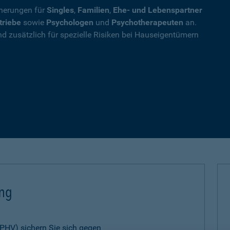
cherungen für
Singles
,
Familien
,
Ehe- und Lebenspartner
triebe
sowie
Psychologen
und
Psychotherapeuten
an.
nd zusätzlich für spezielle Risiken bei Hauseigentümern
ung
 (PHV) sichern Sie sich gegen