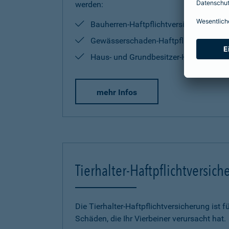
werden:
Bauherren-Haftpflichtversicherung
Gewässerschaden-Haftpflichtversiche
Haus- und Grundbesitzer-Haftpflichtve
mehr Infos
Tierhalter-Haftpflichtversic
Die Tierhalter-Haftpflichtversicherung ist f
Schäden, die Ihr Vierbeiner verursacht hat.