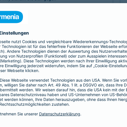
, Sach- und Vermögensschäden ab.
-Haftpflicht
oder
Haftpflicht für
r)
als Basis-, Top- oder Premium-Schutz vereinbaren.
Partnerschaft
tz
Psychologen und
 Haftungsrisiken ergänzt
Exklusive Tarife zu beson