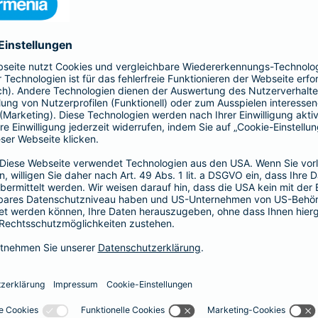
, Sach- und Vermögensschäden ab.
-Haftpflicht
oder
Haftpflicht für
r)
als Basis-, Top- oder Premium-Schutz vereinbaren.
Partnerschaft
tz
Psychologen und
 Haftungsrisiken ergänzt
Exklusive Tarife zu beson