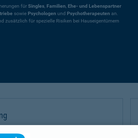
cherungen für
Singles
,
Familien
,
Ehe- und Lebenspartner
triebe
sowie
Psychologen
und
Psychotherapeuten
an.
nd zusätzlich für spezielle Risiken bei Hauseigentümern
ung
 (PHV) sichern Sie sich gegen