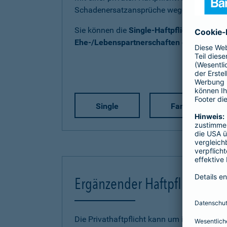
Schadenersatzansprüche wegen Personen-
Sie können die
Single-Haftpflicht
,
Familien
Ehe-/Lebenspartnerschaften ohne Kind(e
Single
Familie
Ergänzender Haftpflichtschu
Die Privathaftpflicht kann um individuelle