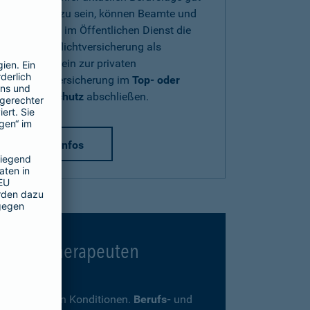
abgesichert zu sein, können Beamte und
Beschäftigte im Öffentlichen Dienst die
Diensthaftpflichtversicherung als
Zusatzbaustein zur privaten
Haftpflichtversicherung im
Top- oder
Premium-Schutz
abschließen.
mehr Infos
 Psychotherapeuten
ders günstigen Konditionen.
Berufs-
und