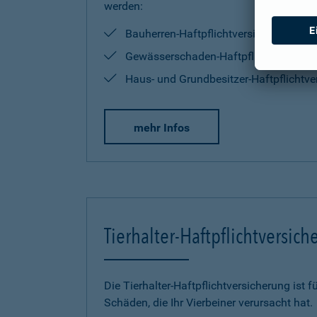
werden:
Bauherren-Haftpflichtversicherung
Gewässerschaden-Haftpflichtversiche
Haus- und Grundbesitzer-Haftpflichtve
mehr Infos
Tierhalter-Haftpflichtversic
Die Tierhalter-Haftpflichtversicherung ist f
Schäden, die Ihr Vierbeiner verursacht hat.