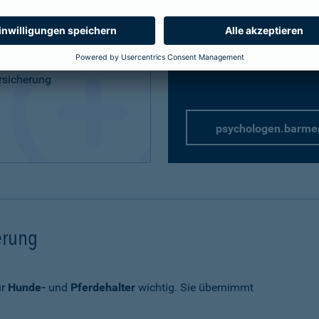
Privathaftpflicht
speziell 
rung
rsicherung
psychologen.barme
herung
ür
Hunde-
und
Pferdehalter
wichtig. Sie übernimmt