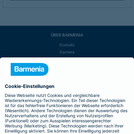
ÜBER BARMENIA
Kontakt
Karriere
Presse
Unternehmen
Anfahrt
Affiliate-Partner werden
Barmenia ist Teil der BarmeniaGothaer
BELIEBTE SEITEN
Kranken-Zusatzversicherung
Tierversicherungen
Haftpflichtversicherung
Hausratversicherung