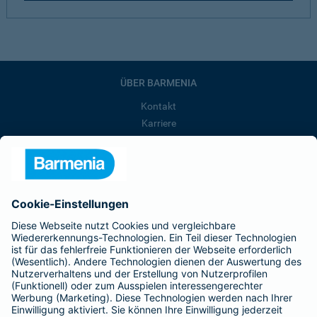
ÜBER BARMENIA
Kontakt
Karriere
Presse
Unternehmen
Anfahrt
Affiliate-Partner werden
Barmenia ist Teil der BarmeniaGothaer
BELIEBTE SEITEN
Kranken-Zusatzversicherung
Tierversicherungen
Haftpflichtversicherung
Hausratversicherung