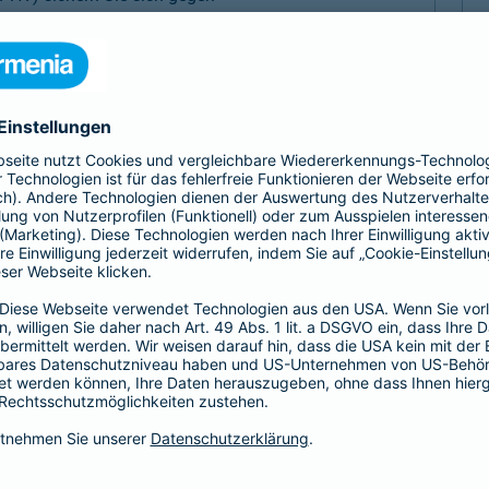
, Sach- und Vermögensschäden ab.
-Haftpflicht
oder
Haftpflicht für
r)
als Basis-, Top- oder Premium-Schutz vereinbaren.
Partnerschaft
tz
Psychologen und
 Haftungsrisiken ergänzt
Exklusive Tarife zu beson