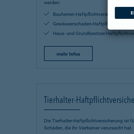
werden:
Bauherren-Haftpflichtversicherung
Gewässerschaden-Haftpflichtversiche
Haus- und Grundbesitzer-Haftpflichtve
mehr Infos
Tierhalter-Haftpflichtversic
Die Tierhalter-Haftpflichtversicherung ist f
Schäden, die Ihr Vierbeiner verursacht hat.