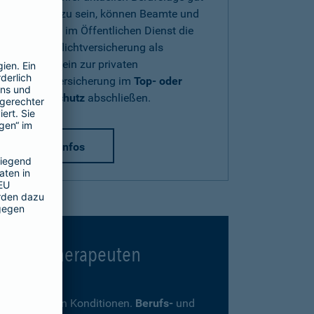
abgesichert zu sein, können Beamte und
Beschäftigte im Öffentlichen Dienst die
Diensthaftpflichtversicherung als
Zusatzbaustein zur privaten
Haftpflichtversicherung im
Top- oder
Premium-Schutz
abschließen.
mehr Infos
 Psychotherapeuten
ders günstigen Konditionen.
Berufs-
und