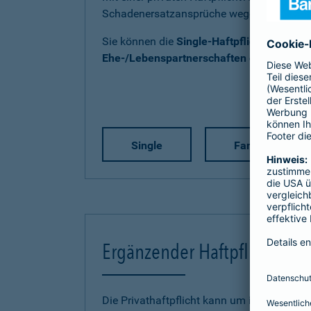
Schadenersatzansprüche wegen Personen-
Sie können die
Single-Haftpflicht
,
Familien
Ehe-/Lebenspartnerschaften ohne Kind(e
Single
Familie
Ergänzender Haftpflichtschu
Die Privathaftpflicht kann um individuelle