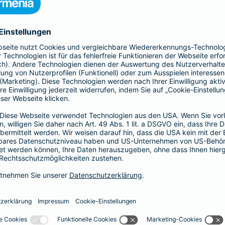
, Sach- und Vermögensschäden ab.
-Haftpflicht
oder
Haftpflicht für
r)
als Basis-, Top- oder Premium-Schutz vereinbaren.
Partnerschaft
tz
Psychologen und
 Haftungsrisiken ergänzt
Exklusive Tarife zu beson