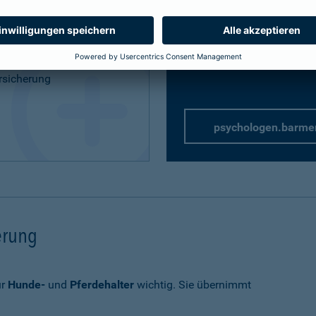
Privathaftpflicht
speziell 
rung
rsicherung
psychologen.barme
herung
ür
Hunde-
und
Pferdehalter
wichtig. Sie übernimmt