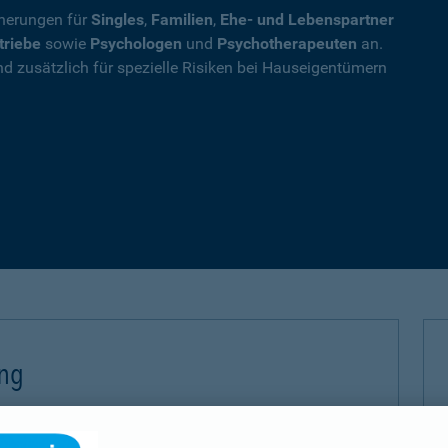
cherungen für
Singles
,
Familien
,
Ehe- und Lebenspartner
triebe
sowie
Psychologen
und
Psychotherapeuten
an.
nd zusätzlich für spezielle Risiken bei Hauseigentümern
ung
 (PHV) sichern Sie sich gegen