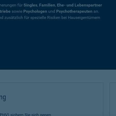
cherungen für
Singles
,
Familien
,
Ehe- und Lebenspartner
triebe
sowie
Psychologen
und
Psychotherapeuten
an.
nd zusätzlich für spezielle Risiken bei Hauseigentümern
ung
 (PHV) sichern Sie sich gegen