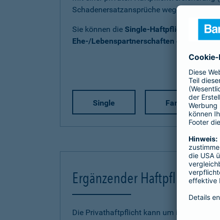
Schadenersatzansprüche wegen Personen-
Sie können die
Single-Haftpflicht
,
Familien
Ehe-/Lebenspartnerschaften ohne Kind(e
Single
Familie
Ergänzender Haftpflichtschu
Die Privathaftpflicht kann um individuelle