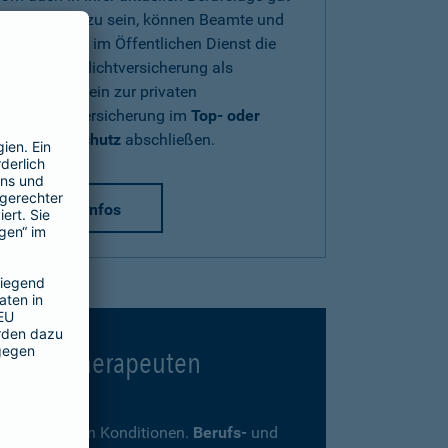
abgesichert zu sein, können Beamte und
Beschäftigte im Öffentlichen Dienst die
Diensthaftpflichtversicherung als
Zusatzbaustein zur privaten
Haftpflichtversicherung im
Top- oder
Premium-Schutz
abschließen.
mehr Infos
 Psychotherapeuten
ders günstigen Konditionen.
Berufs-
und