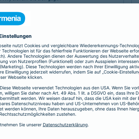
, Sach- und Vermögensschäden ab.
-Haftpflicht
oder
Haftpflicht für
r)
als Basis-, Top- oder Premium-Schutz vereinbaren.
Partnerschaft
tz
Psychologen und
 Haftungsrisiken ergänzt
Exklusive Tarife zu beson