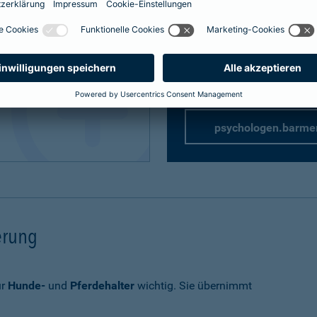
Privathaftpflicht
speziell 
rung
rsicherung
psychologen.barme
herung
ür
Hunde-
und
Pferdehalter
wichtig. Sie übernimmt