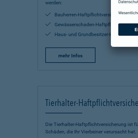
werden:
Bauherren-Haftpflichtversicherung
Gewässerschaden-Haftpflichtversiche
Haus- und Grundbesitzer-Haftpflichtve
mehr Infos
Tierhalter-Haftpflichtversic
Die Tierhalter-Haftpflichtversicherung ist f
Schäden, die Ihr Vierbeiner verursacht hat.