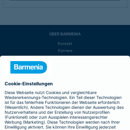
ÜBER BARMENIA
Kontakt
Karriere
Presse
Unternehmen
Anfahrt
Affiliate-Partner werden
Barmenia ist Teil der BarmeniaGothaer
BELIEBTE SEITEN
Kranken-Zusatzversicherung
Tierversicherungen
Haftpflichtversicherung
Hausratversicherung