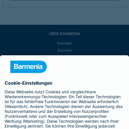
ÜBER BARMENIA
Kontakt
Karriere
Presse
Unternehmen
Anfahrt
Affiliate-Partner werden
Barmenia ist Teil der BarmeniaGothaer
BELIEBTE SEITEN
Kranken-Zusatzversicherung
Tierversicherungen
Haftpflichtversicherung
Hausratversicherung