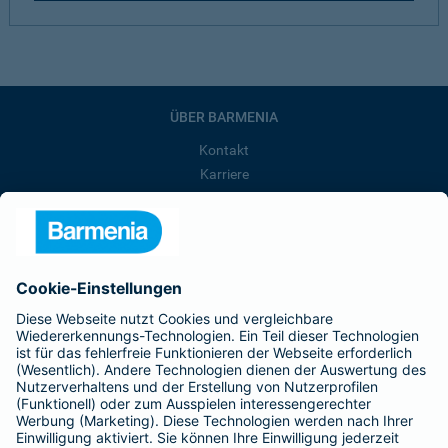
ÜBER BARMENIA
Kontakt
Karriere
Presse
Unternehmen
Anfahrt
Affiliate-Partner werden
Barmenia ist Teil der BarmeniaGothaer
BELIEBTE SEITEN
Kranken-Zusatzversicherung
Tierversicherungen
Haftpflichtversicherung
Hausratversicherung