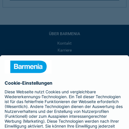
ÜBER BARMENIA
Kontakt
Karriere
Presse
Unternehmen
Anfahrt
Affiliate-Partner werden
Barmenia ist Teil der BarmeniaGothaer
BELIEBTE SEITEN
Kranken-Zusatzversicherung
Tierversicherungen
Haftpflichtversicherung
Hausratversicherung