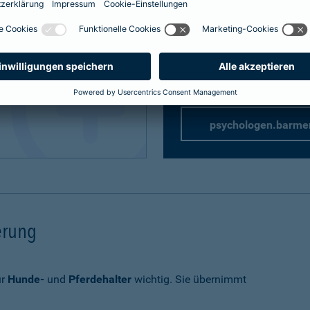
Privathaftpflicht
speziell 
rung
rsicherung
psychologen.barme
herung
ür
Hunde-
und
Pferdehalter
wichtig. Sie übernimmt