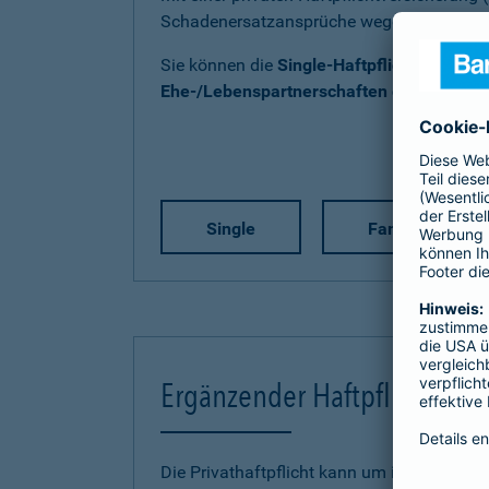
Schadenersatzansprüche wegen Personen-
Sie können die
Single-Haftpflicht
,
Familien
Ehe-/Lebenspartnerschaften ohne Kind(e
Single
Familie
Ergänzender Haftpflichtschu
Die Privathaftpflicht kann um individuelle