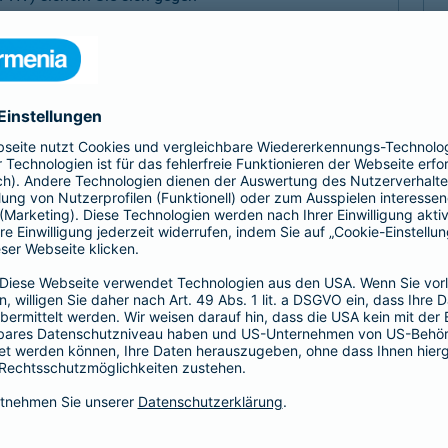
, Sach- und Vermögensschäden ab.
-Haftpflicht
oder
Haftpflicht für
r)
als Basis-, Top- oder Premium-Schutz vereinbaren.
Partnerschaft
tz
Psychologen und
 Haftungsrisiken ergänzt
Exklusive Tarife zu beson