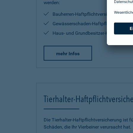
werden:
Bauherren-Haftpflichtversicherung
Gewässerschaden-Haftpflichtversiche
Haus- und Grundbesitzer-Haftpflichtve
mehr Infos
Tierhalter-Haftpflichtversic
Die Tierhalter-Haftpflichtversicherung ist f
Schäden, die Ihr Vierbeiner verursacht hat.