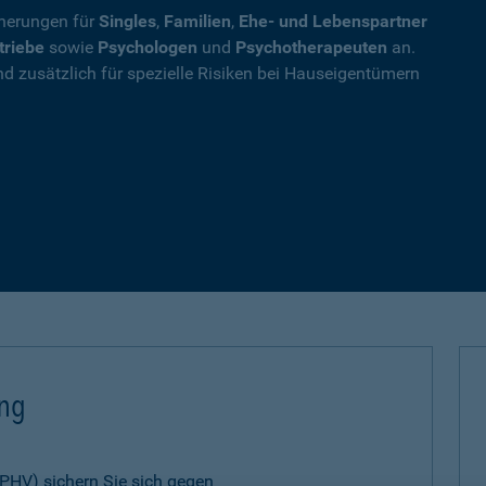
cherungen für
Singles
,
Familien
,
Ehe- und Lebenspartner
triebe
sowie
Psychologen
und
Psychotherapeuten
an.
nd zusätzlich für spezielle Risiken bei Hauseigentümern
ung
 (PHV) sichern Sie sich gegen