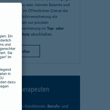
abgesichert zu sein, können Beamte und
Beschäftigte im Öffentlichen Dienst die
Diensthaftpflichtversicherung als
Zusatzbaustein zur privaten
Haftpflichtversicherung im
Top- oder
Premium-Schutz
abschließen.
mehr Infos
 Psychotherapeuten
ders günstigen Konditionen.
Berufs-
und