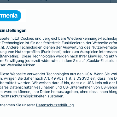
, Sach- und Vermögensschäden ab.
-Haftpflicht
oder
Haftpflicht für
r)
als Basis-, Top- oder Premium-Schutz vereinbaren.
Partnerschaft
tz
Psychologen und
 Haftungsrisiken ergänzt
Exklusive Tarife zu beson