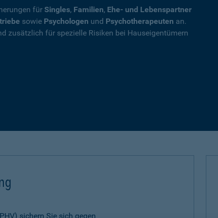
cherungen für
Singles
,
Familien
,
Ehe- und Lebenspartner
triebe
sowie
Psychologen
und
Psychotherapeuten
an.
nd zusätzlich für spezielle Risiken bei Hauseigentümern
ung
 (PHV) sichern Sie sich gegen