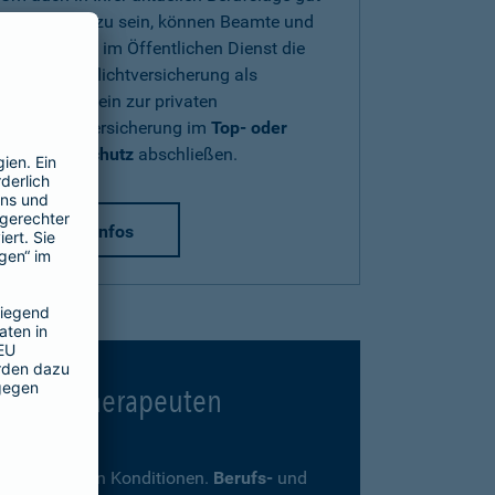
abgesichert zu sein, können Beamte und
Beschäftigte im Öffentlichen Dienst die
Diensthaftpflichtversicherung als
Zusatzbaustein zur privaten
Haftpflichtversicherung im
Top- oder
Premium-Schutz
abschließen.
mehr Infos
 Psychotherapeuten
ders günstigen Konditionen.
Berufs-
und