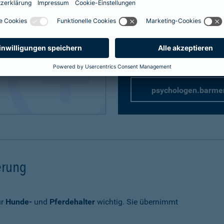
Privathaftpflicht
speziell 
rung
rsicherung
psychologen.barme
herung
ür
Hunde-
und
Pferdehalter
wichtig. Sie übernimmt