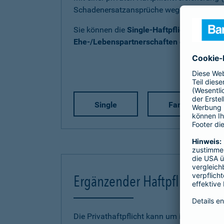
Schadenersatzansprüche wegen Personen-
Sie können die
Single-Haftpflicht
,
Familien
Ehe-/Lebenspartnerschaften ohne Kind(e
Single
Familie
Ergänzender Haftpflichtschu
Die Privathaftpflicht kann um individuelle