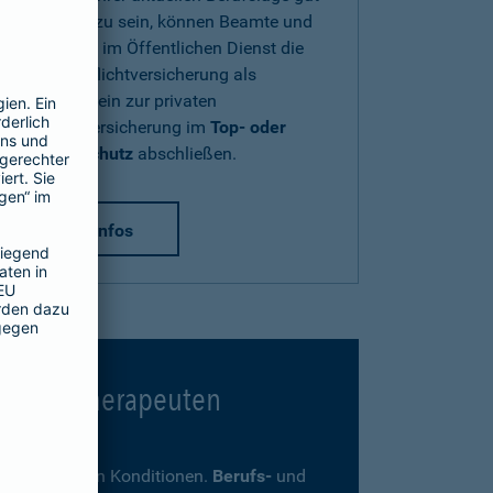
abgesichert zu sein, können Beamte und
Beschäftigte im Öffentlichen Dienst die
Diensthaftpflichtversicherung als
Zusatzbaustein zur privaten
Haftpflichtversicherung im
Top- oder
Premium-Schutz
abschließen.
mehr Infos
 Psychotherapeuten
ders günstigen Konditionen.
Berufs-
und