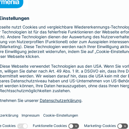
, Sach- und Vermögensschäden ab.
-Haftpflicht
oder
Haftpflicht für
r)
als Basis-, Top- oder Premium-Schutz vereinbaren.
Partnerschaft
tz
Psychologen und
 Haftungsrisiken ergänzt
Exklusive Tarife zu beson