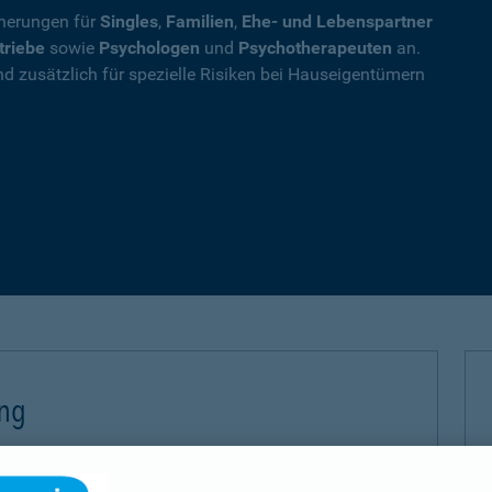
cherungen für
Singles
,
Familien
,
Ehe- und Lebenspartner
triebe
sowie
Psychologen
und
Psychotherapeuten
an.
nd zusätzlich für spezielle Risiken bei Hauseigentümern
ung
 (PHV) sichern Sie sich gegen