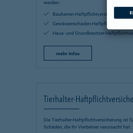
werden:
Bauherren-Haftpflichtversicherung
Gewässerschaden-Haftpflichtversiche
Haus- und Grundbesitzer-Haftpflichtve
mehr Infos
Tierhalter-Haftpflichtversic
Die Tierhalter-Haftpflichtversicherung ist f
Schäden, die Ihr Vierbeiner verursacht hat.