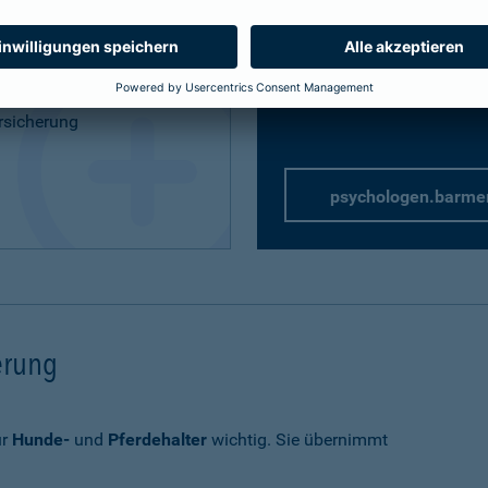
Privathaftpflicht
speziell 
rung
rsicherung
psychologen.barme
herung
ür
Hunde-
und
Pferdehalter
wichtig. Sie übernimmt