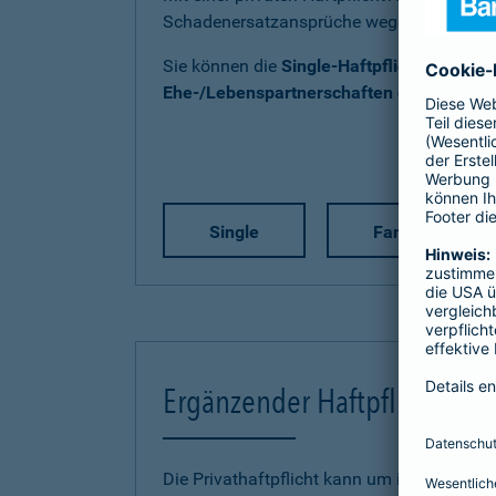
Schadenersatzansprüche wegen Personen-
Sie können die
Single-Haftpflicht
,
Familien
Ehe-/Lebenspartnerschaften ohne Kind(e
Single
Familie
Ergänzender Haftpflichtschu
Die Privathaftpflicht kann um individuelle