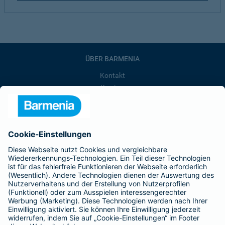
ÜBER BARMENIA
Kontakt
Karriere
Presse
Unternehmen
Anfahrt
Affiliate-Partner werden
Barmenia ist Teil der BarmeniaGothaer
BELIEBTE SEITEN
Kranken-Zusatzversicherung
Tierversicherungen
Haftpflichtversicherung
Hausratversicherung