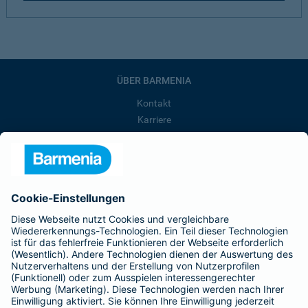
ÜBER BARMENIA
Kontakt
Karriere
Presse
Unternehmen
Anfahrt
Affiliate-Partner werden
Barmenia ist Teil der BarmeniaGothaer
BELIEBTE SEITEN
Kranken-Zusatzversicherung
Tierversicherungen
Haftpflichtversicherung
Hausratversicherung