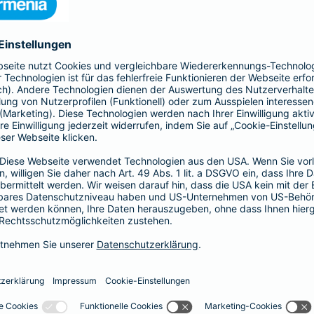
, Sach- und Vermögensschäden ab.
-Haftpflicht
oder
Haftpflicht für
r)
als Basis-, Top- oder Premium-Schutz vereinbaren.
Partnerschaft
tz
Psychologen und
 Haftungsrisiken ergänzt
Exklusive Tarife zu beson