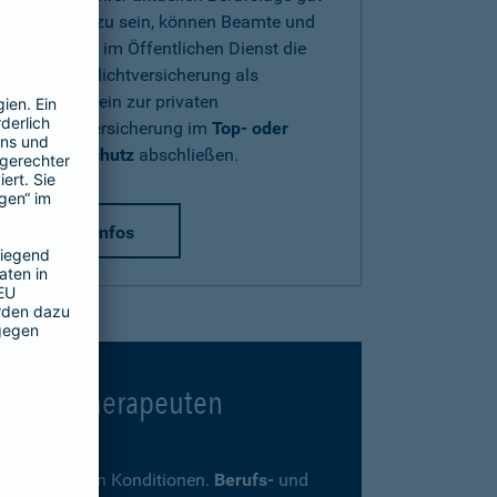
abgesichert zu sein, können Beamte und
Beschäftigte im Öffentlichen Dienst die
Diensthaftpflichtversicherung als
Zusatzbaustein zur privaten
Haftpflichtversicherung im
Top- oder
Premium-Schutz
abschließen.
mehr Infos
 Psychotherapeuten
ders günstigen Konditionen.
Berufs-
und