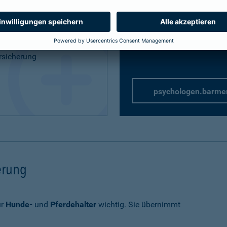
Privathaftpflicht
speziell 
rung
rsicherung
psychologen.barme
herung
ür
Hunde-
und
Pferdehalter
wichtig. Sie übernimmt