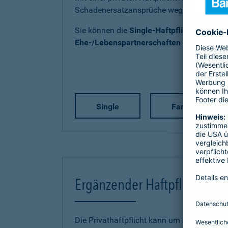
Schadenersatzansprüche wegen Personen-
Sie können die
Single-Haftpflicht
,
Familien
Ehe-/Lebenspartnerschaften ohne Kind(e
Single
Familie
Ergänzender Haftpflichtschu
Die Privathaftpflicht kann um individuelle