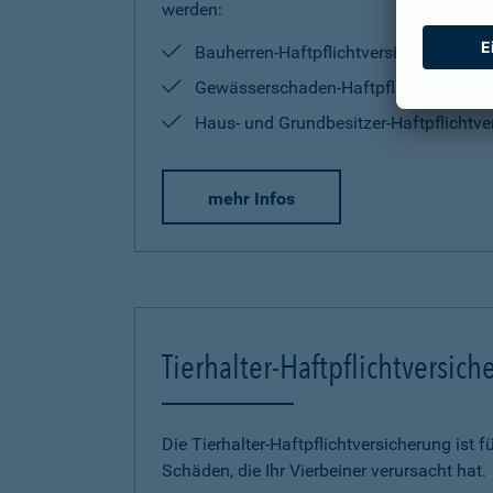
werden:
Bauherren-Haftpflichtversicherung
Gewässerschaden-Haftpflichtversiche
Haus- und Grundbesitzer-Haftpflichtve
mehr Infos
Tierhalter-Haftpflichtversic
Die Tierhalter-Haftpflichtversicherung ist f
Schäden, die Ihr Vierbeiner verursacht hat.