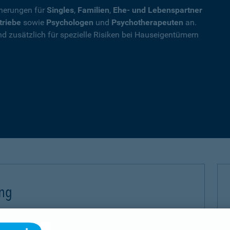
cherungen für
Singles
,
Familien
,
Ehe- und Lebenspartner
triebe
sowie
Psychologen
und
Psychotherapeuten
an.
nd zusätzlich für spezielle Risiken bei Hauseigentümern
ung
 (PHV) sichern Sie sich gegen