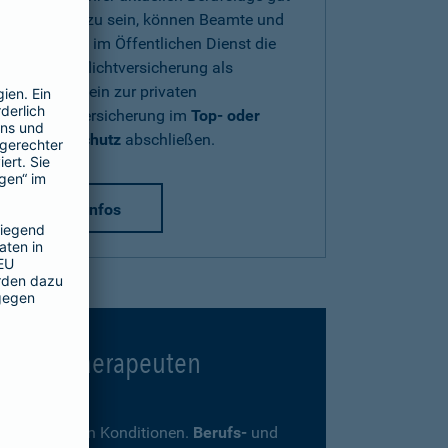
abgesichert zu sein, können Beamte und
Beschäftigte im Öffentlichen Dienst die
Diensthaftpflichtversicherung als
Zusatzbaustein zur privaten
Haftpflichtversicherung im
Top- oder
Premium-Schutz
abschließen.
mehr Infos
 Psychotherapeuten
ders günstigen Konditionen.
Berufs-
und