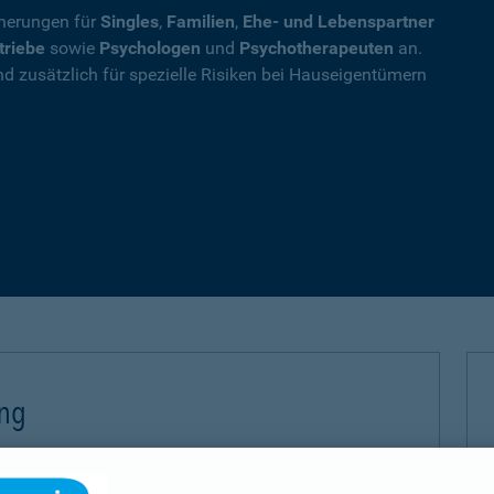
cherungen für
Singles
,
Familien
,
Ehe- und Lebenspartner
triebe
sowie
Psychologen
und
Psychotherapeuten
an.
nd zusätzlich für spezielle Risiken bei Hauseigentümern
ung
 (PHV) sichern Sie sich gegen