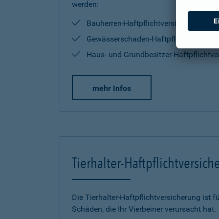
werden:
Bauherren-Haftpflichtversicherung
Gewässerschaden-Haftpflichtversiche
Haus- und Grundbesitzer-Haftpflichtve
mehr Infos
Tierhalter-Haftpflichtversic
Die Tierhalter-Haftpflichtversicherung ist f
Schäden, die Ihr Vierbeiner verursacht hat.