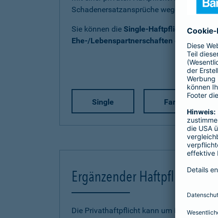
Schadenersatzansprüche wegen Personen-
Sie können die
Single-Haftpflicht
,
Familien
Ehe-/Lebenspartnerschaften ohne Kind(e
Single
Familie
Ergänzender Haftpflichtschu
Die Privathaftpflicht kann um individuelle