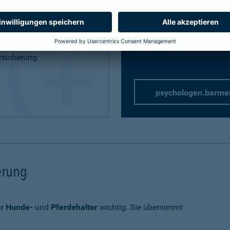
Privathaftpflicht
speziell 
rung
rsicherung
psychologen.barme
herung
ür
Hunde-
und
Pferdehalter
wichtig. Sie übernimmt