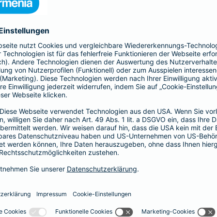
, Sach- und Vermögensschäden ab.
-Haftpflicht
oder
Haftpflicht für
r)
als Basis-, Top- oder Premium-Schutz vereinbaren.
Partnerschaft
tz
Psychologen und
 Haftungsrisiken ergänzt
Exklusive Tarife zu beson