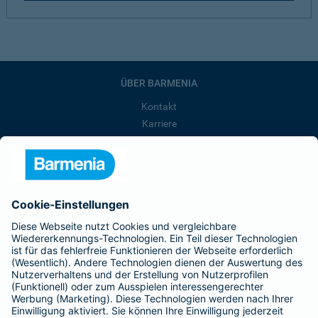
ÜBER BARMENIA
Kontakt
Karriere
Presse
Unternehmen
Anfahrt
Affiliate-Partner werden
Barmenia ist Teil der BarmeniaGothaer
BELIEBTE SEITEN
Kranken-Zusatzversicherung
Tierversicherungen
Haftpflichtversicherung
Hausratversicherung