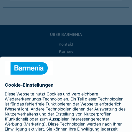
ÜBER BARMENIA
Kontakt
Karriere
Presse
Unternehmen
Anfahrt
Affiliate-Partner werden
Barmenia ist Teil der BarmeniaGothaer
BELIEBTE SEITEN
Kranken-Zusatzversicherung
Tierversicherungen
Haftpflichtversicherung
Hausratversicherung