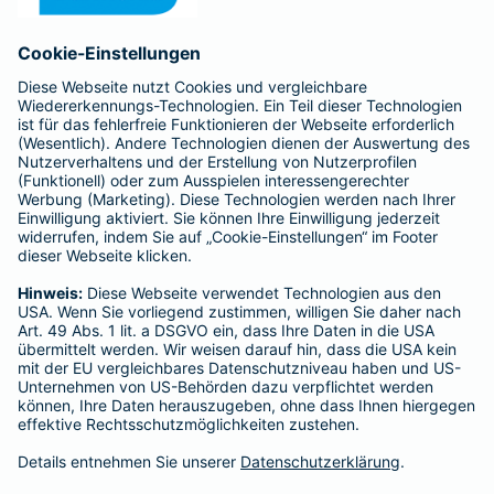
Anfahrt
Affiliate-Partner werden
Barmenia ist Teil der BarmeniaGothaer
BELIEBTE SEITEN
Kranken-Zusatzversicherung
Tierversicherungen
Haftpflichtversicherung
Hausratversicherung
SERVICE
Adresse ändern
Schaden melden
Kilometerstandsmeldung
Serviceübersicht
Bleiben Sie in Kontakt