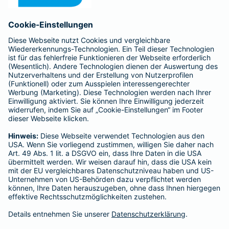
Anfahrt
Affiliate-Partner werden
Barmenia ist Teil der BarmeniaGothaer
BELIEBTE SEITEN
Kranken-Zusatzversicherung
Tierversicherungen
Haftpflichtversicherung
Hausratversicherung
SERVICE
Adresse ändern
Schaden melden
Kilometerstandsmeldung
Serviceübersicht
Bleiben Sie in Kontakt