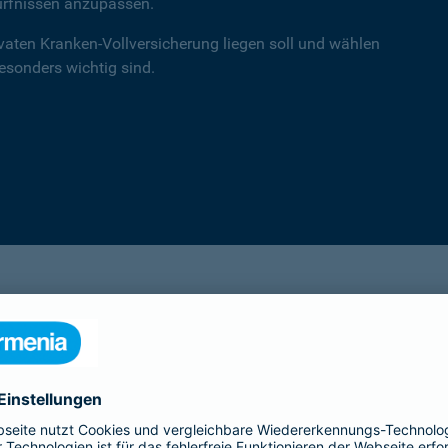
ürfnissen anzupassen.
ivaten Kranken-Vollversicherung liegen soll und wählen
besonders wichtig sind.
einsA primex
Hochwertiger Schutz mit Schwerpunkt auf
Leistungen in der ambulanten Versorgung.