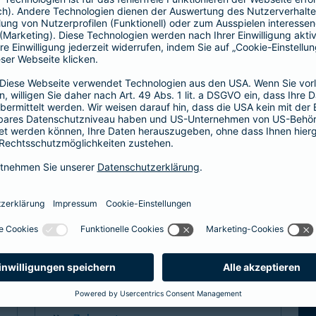
Hier entscheiden Sie, ob Hausarzt oder
direkt zum Facharzt.
hochwertige ambulante Leistungen
Basisleistung im stationären Bereich
mehr Infos
Spezialtarife
Arzt