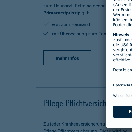
zum Hausarzt. Beim so genannten
Primärarztprinzip
gilt:
erst zum Hausarzt
mit Überweisung zum Facharzt
mehr Infos
Pflege-Pflichtversicherung
Zu jeder Krankenversicherung gehört eine
Pflege-Pflichtversicherung. Diese wird bei