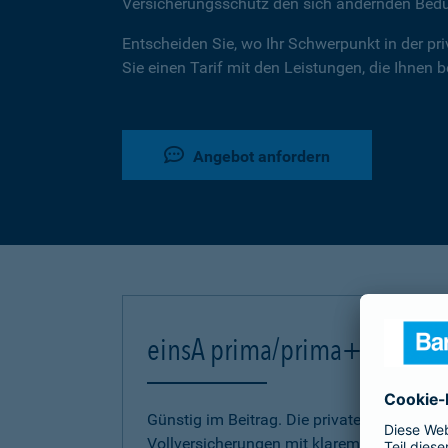
Versicherungsschutz den sich ändernden Bed
Entscheiden Sie, wo Ihr Schwerpunkt in der pr
Sie einen Tarif mit den Leistungen, die Ihnen 
Angebot anfordern
einsA prima/prima+
Günstig im Beitrag. Die privaten Kranken-
Vollversicherungen mit klarem Bekenntnis