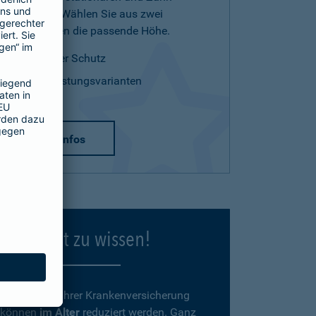
Leistungen. Wählen Sie aus zwei
Tarifvarianten die passende Höhe.
optimaler Schutz
zwei Leistungsvarianten
mehr Infos
Gut zu wissen!
Beiträge
zu Ihrer Krankenversicherung
können
im Alter
reduziert werden. Ganz