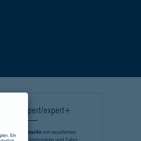
einsA expert/expert+
Die
Premiumtarife
mit exzellenten
ambulanten, stationären und Zahn-