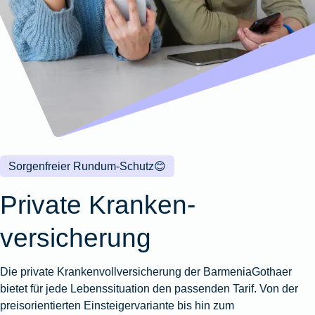
Wohnungsschutzbrief
Kunstversicherung
Montageversicherung
Zur
Zur
Zur
Gruppenunfall für
Gewässerschadenhaftpflicht
Reisehaftpflichtversicherung
Zur
Produktübersicht
Produktübersicht
Produktübersicht
Betriebe
Ausstellungsversicherung
Zur
Produktübersicht
Zur
Produktübersicht
Reiserücktrittsversicherung
Zur
Produktübersicht
Gruppenunfall für
Valorenversicherung
Produktübersicht
Vereine
Zur
Oldtimersammlungsversicherung
Produktübersicht
Zur
Produktübersicht
Sorgenfreier Rundum-Schutz
😊
Zur
Produktübersicht
Private Kranken­
versicherung
Die private Krankenvollversicherung der BarmeniaGothaer
bietet für jede Lebenssituation den passenden Tarif. Von der
preisorientierten Einsteigervariante bis hin zum