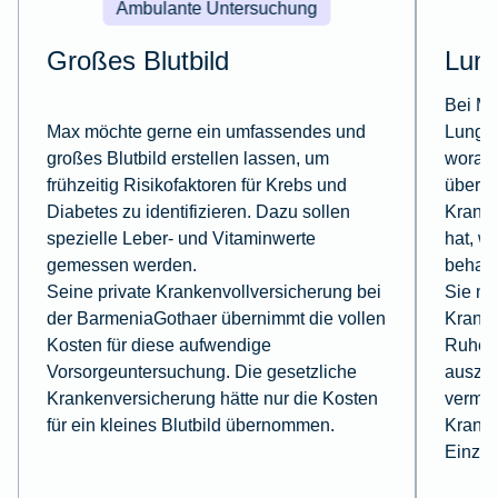
Ambulante Untersuchung
Großes Blutbild
Lun
Bei Mi
Max möchte gerne ein umfassendes und
Lungen
großes Blutbild erstellen lassen, um
worauf
frühzeitig Risikofaktoren für Krebs und
überwi
Diabetes zu identifizieren. Dazu sollen
Kranke
spezielle Leber- und Vitaminwerte
hat, wi
gemessen werden.
behand
Seine private Krankenvollversicherung bei
Sie mu
der BarmeniaGothaer übernimmt die vollen
Kranke
Kosten für diese aufwendige
Ruhe, 
Vorsorgeuntersuchung. Die gesetzliche
auszuk
Krankenversicherung hätte nur die Kosten
vermei
für ein kleines Blutbild übernommen.
Kranke
Einzel