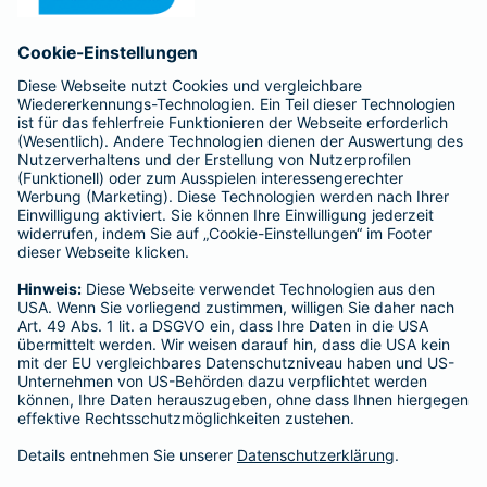
Anfahrt
Affiliate-Partner werden
Barmenia ist Teil der BarmeniaGothaer
BELIEBTE SEITEN
Kranken-Zusatzversicherung
Tierversicherungen
Haftpflichtversicherung
Hausratversicherung
SERVICE
Adresse ändern
Schaden melden
Kilometerstandsmeldung
Serviceübersicht
Bleiben Sie in Kontakt