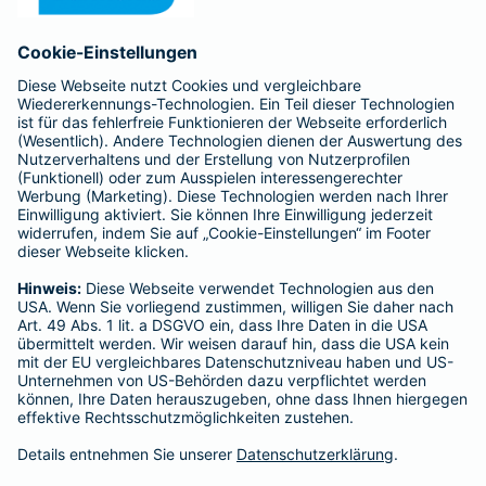
Anfahrt
Affiliate-Partner werden
Barmenia ist Teil der BarmeniaGothaer
BELIEBTE SEITEN
Kranken-Zusatzversicherung
Tierversicherungen
Haftpflichtversicherung
Hausratversicherung
SERVICE
Adresse ändern
Schaden melden
Kilometerstandsmeldung
Serviceübersicht
Bleiben Sie in Kontakt