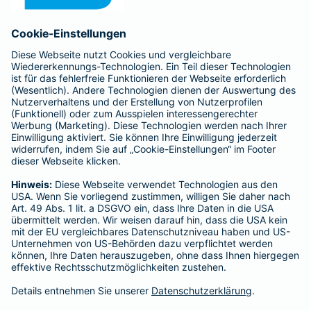
Anfahrt
Affiliate-Partner werden
Barmenia ist Teil der BarmeniaGothaer
BELIEBTE SEITEN
Kranken-Zusatzversicherung
Tierversicherungen
Haftpflichtversicherung
Hausratversicherung
SERVICE
Adresse ändern
Schaden melden
Kilometerstandsmeldung
Serviceübersicht
Bleiben Sie in Kontakt