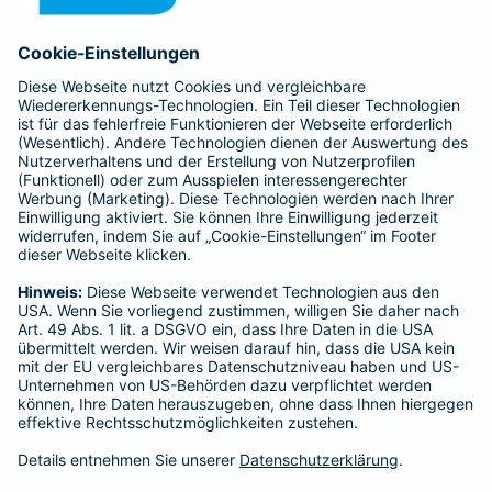
Anfahrt
Affiliate-Partner werden
Barmenia ist Teil der BarmeniaGothaer
BELIEBTE SEITEN
Kranken-Zusatzversicherung
Tierversicherungen
Haftpflichtversicherung
Hausratversicherung
SERVICE
Adresse ändern
Schaden melden
Kilometerstandsmeldung
Serviceübersicht
Bleiben Sie in Kontakt