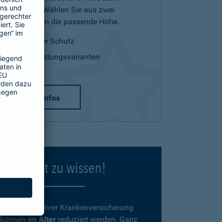
Leistungen. Wählen Sie aus zwei
Tarifvarianten die passende Höhe.
optimaler Schutz
zwei Leistungsvarianten
mehr Infos
Gut zu wissen!
Beiträge
zu Ihrer Krankenversicherung
können
im Alter
reduziert werden. Ganz