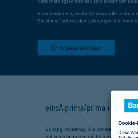
Versicherungsschutz den sich ändernden Bed
Entscheiden Sie, wo Ihr Schwerpunkt in der pr
Sie einen Tarif mit den Leistungen, die Ihnen 
Angebot anfordern
einsA prima/prima+
Günstig im Beitrag. Die privaten Kranken-
Vollversicherungen mit klarem Bekenntnis