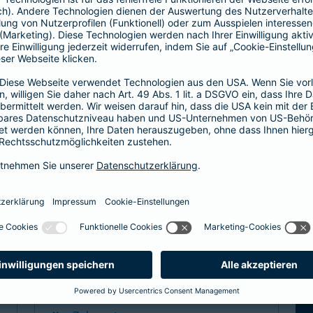
Hier entscheiden Sie, ob Hausarzt oder
direkt zum Facharzt.
hochwertige ambulante Leistungen
Basisleistung im stationären Bereich
mehr Infos
Spezialtarife
Arzt