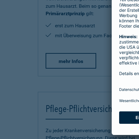
zum Hausarzt. Beim so genannten
Primärarztprinzip
gilt:
erst zum Hausarzt
mit Überweisung zum Facharzt
mehr Infos
Pflege-Pflichtversicherung
Zu jeder Krankenversicherung gehört eine
Pflege-Pflichtversicherung. Diese wird bei