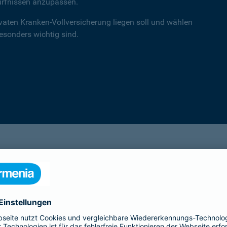
ürfnissen anzupassen.
ivaten Kranken-Vollversicherung liegen soll und wählen
besonders wichtig sind.
einsA primex
Hochwertiger Schutz mit Schwerpunkt auf
Leistungen in der ambulanten Versorgung.