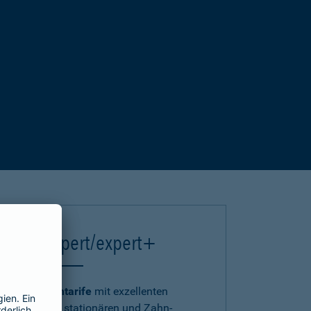
einsA expert/expert+
Die
Premiumtarife
mit exzellenten
ambulanten, stationären und Zahn-