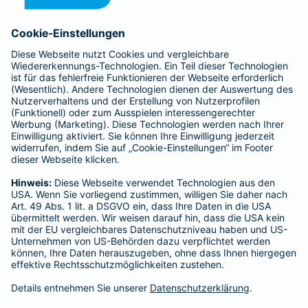
Anfahrt
Affiliate-Partner werden
Barmenia ist Teil der BarmeniaGothaer
BELIEBTE SEITEN
Kranken-Zusatzversicherung
Tierversicherungen
Haftpflichtversicherung
Hausratversicherung
SERVICE
Adresse ändern
Schaden melden
Kilometerstandsmeldung
Serviceübersicht
Bleiben Sie in Kontakt