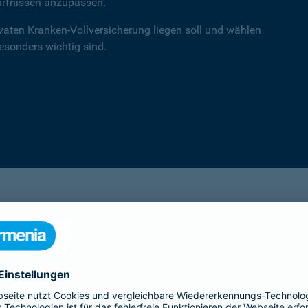
ürfnissen anzupassen.
ivaten Kranken-Vollversicherung liegen soll und wählen
besonders wichtig sind.
einsA primex
Hochwertiger Schutz mit Schwerpunkt auf
Leistungen in der ambulanten Versorgung.