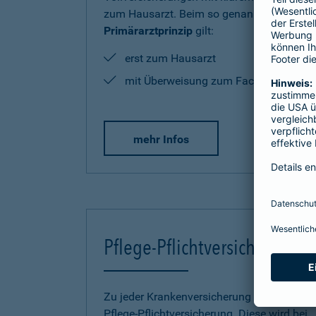
zum Hausarzt. Beim so genannten
Primärarztprinzip
gilt:
erst zum Hausarzt
mit Überweisung zum Facharzt
mehr Infos
Pflege-Pflichtversicherung
Zu jeder Krankenversicherung gehört eine
Pflege-Pflichtversicherung. Diese wird bei