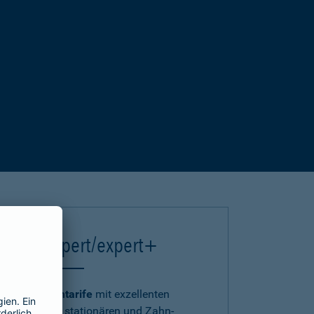
einsA expert/expert+
Die
Premiumtarife
mit exzellenten
ambulanten, stationären und Zahn-