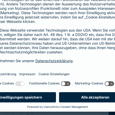
Hier entscheiden Sie, ob Hausarzt oder
direkt zum Facharzt.
hochwertige ambulante Leistungen
Basisleistung im stationären Bereich
mehr Infos
Spezialtarife
Arzt