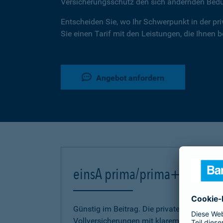
Versicherungsschutz den sich ändernden Bed
Entscheiden Sie, wo Ihr Schwerpunkt in der pr
Sie einen Tarif mit den Leistungen, die Ihnen 
Angebot anfordern
einsA prima/prima+
Günstig im Beitrag. Die privaten Kranken-
Vollversicherungen mit klarem Bekenntnis