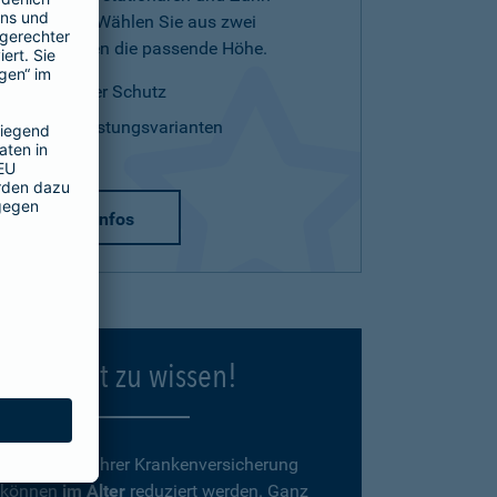
Leistungen. Wählen Sie aus zwei
Tarifvarianten die passende Höhe.
optimaler Schutz
zwei Leistungsvarianten
mehr Infos
Gut zu wissen!
Beiträge
zu Ihrer Krankenversicherung
können
im Alter
reduziert werden. Ganz