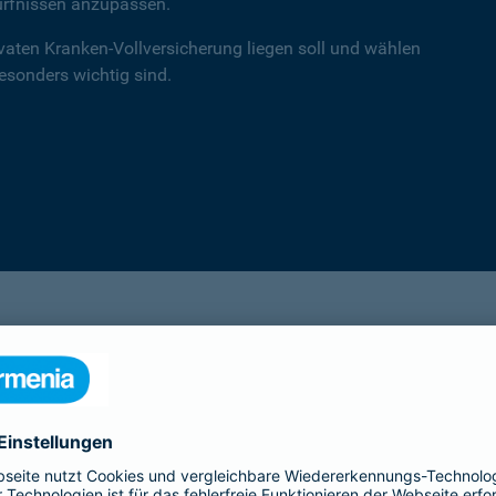
ürfnissen anzupassen.
ivaten Kranken-Vollversicherung liegen soll und wählen
besonders wichtig sind.
einsA primex
Hochwertiger Schutz mit Schwerpunkt auf
Leistungen in der ambulanten Versorgung.