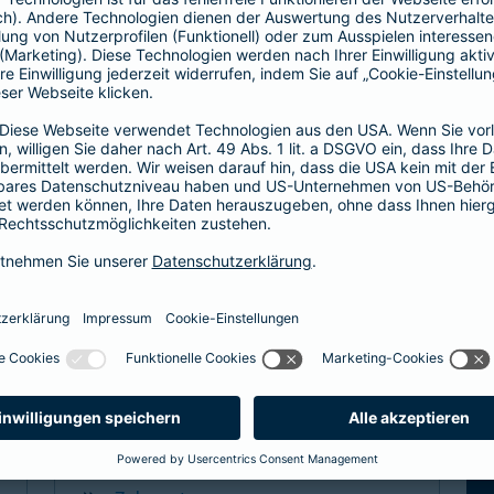
Hier entscheiden Sie, ob Hausarzt oder
direkt zum Facharzt.
hochwertige ambulante Leistungen
Basisleistung im stationären Bereich
mehr Infos
Spezialtarife
Arzt