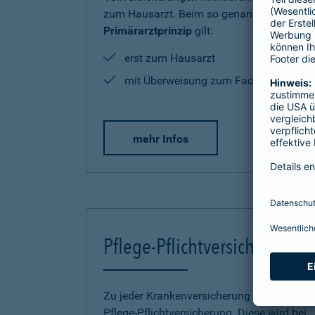
zum Hausarzt. Beim so genannten
Primärarztprinzip
gilt:
erst zum Hausarzt
mit Überweisung zum Facharzt
mehr Infos
Pflege-Pflichtversicherung
Zu jeder Krankenversicherung gehört eine
Pflege-Pflichtversicherung. Diese wird bei