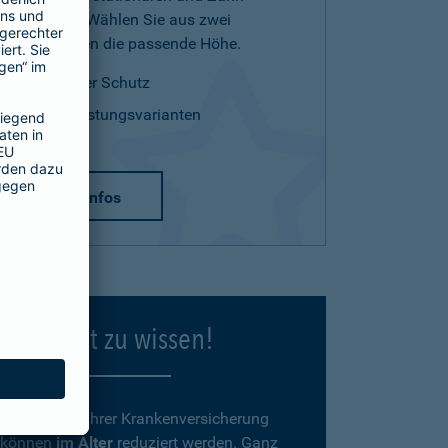
Leistungen. Wählen Sie aus zwei
Tarifvarianten die passende Höhe.
optimaler Schutz
zwei Leistungsvarianten
mehr Infos
Gut zu wissen!
Beiträge
zu Ihrer Krankenversicherung
können
im Alter
reduziert werden. Ganz