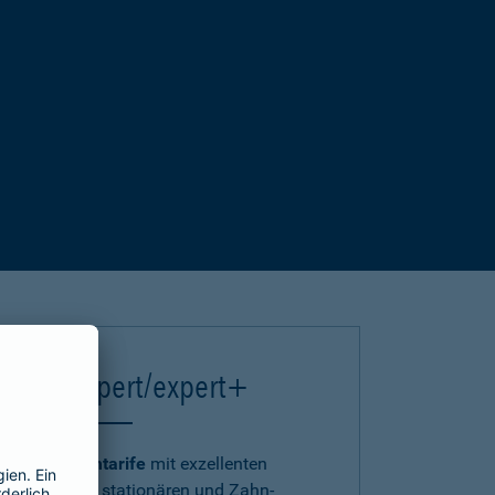
einsA expert/expert+
Die
Premiumtarife
mit exzellenten
ambulanten, stationären und Zahn-