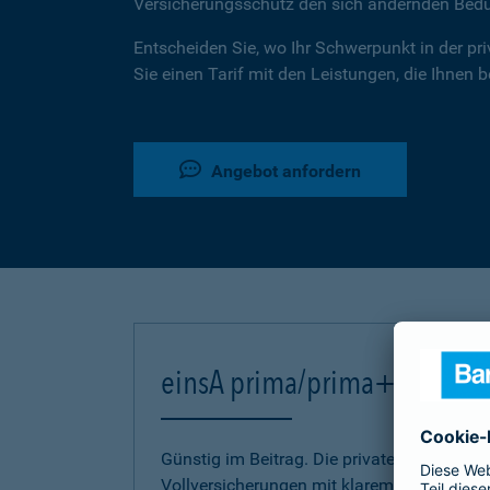
Versicherungsschutz den sich ändernden Bed
Entscheiden Sie, wo Ihr Schwerpunkt in der pr
Sie einen Tarif mit den Leistungen, die Ihnen 
Angebot anfordern
einsA prima/prima+
Günstig im Beitrag. Die privaten Kranken-
Vollversicherungen mit klarem Bekenntnis