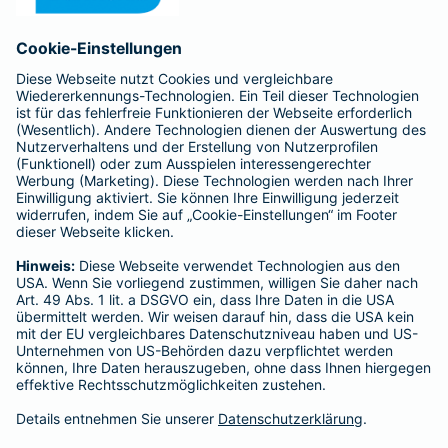
Anfahrt
Affiliate-Partner werden
Barmenia ist Teil der BarmeniaGothaer
BELIEBTE SEITEN
Kranken-Zusatzversicherung
Tierversicherungen
Haftpflichtversicherung
Hausratversicherung
SERVICE
Adresse ändern
Schaden melden
Kilometerstandsmeldung
Serviceübersicht
Bleiben Sie in Kontakt