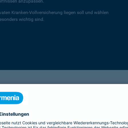
ürfnissen anzupassen.
ivaten Kranken-Vollversicherung liegen soll und wählen
besonders wichtig sind.
einsA primex
Hochwertiger Schutz mit Schwerpunkt auf
Leistungen in der ambulanten Versorgung.