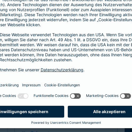
Hier entscheiden Sie, ob Hausarzt oder
direkt zum Facharzt.
hochwertige ambulante Leistungen
Basisleistung im stationären Bereich
mehr Infos
Spezialtarife
Arzt