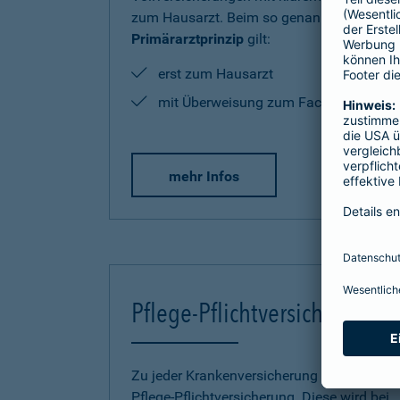
zum Hausarzt. Beim so genannten
Primärarztprinzip
gilt:
erst zum Hausarzt
mit Überweisung zum Facharzt
mehr Infos
Pflege-Pflichtversicherung
Zu jeder Krankenversicherung gehört eine
Pflege-Pflichtversicherung. Diese wird bei