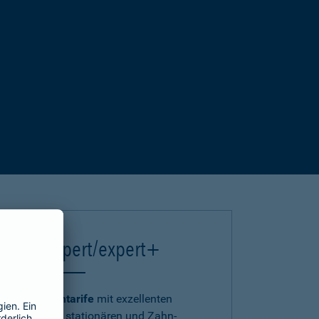
einsA expert/expert+
Die
Premiumtarife
mit exzellenten
ambulanten, stationären und Zahn-