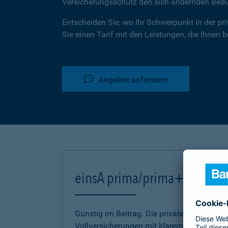
Versicherungsschutz den sich ändernden Bed
Entscheiden Sie, wo Ihr Schwerpunkt in der pr
Sie einen Tarif mit den Leistungen, die Ihnen 
Angebot anfordern
einsA prima/prima+
Günstig im Beitrag. Die privaten Kranken-
Vollversicherungen mit klarem Bekenntnis