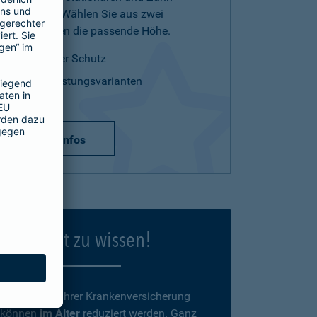
Leistungen. Wählen Sie aus zwei
Tarifvarianten die passende Höhe.
optimaler Schutz
zwei Leistungsvarianten
mehr Infos
Gut zu wissen!
Beiträge
zu Ihrer Krankenversicherung
können
im Alter
reduziert werden. Ganz