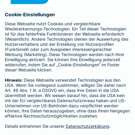
Anfahrt
Affiliate-Partner werden
Barmenia ist Teil der BarmeniaGothaer
BELIEBTE SEITEN
Kranken-Zusatzversicherung
Tierversicherungen
Haftpflichtversicherung
Hausratversicherung
SERVICE
Adresse ändern
Schaden melden
Kilometerstandsmeldung
Serviceübersicht
Bleiben Sie in Kontakt