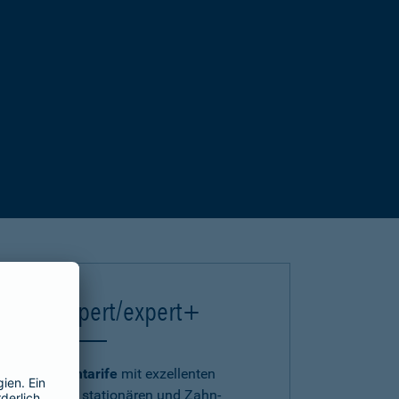
einsA expert/expert+
Die
Premiumtarife
mit exzellenten
ambulanten, stationären und Zahn-