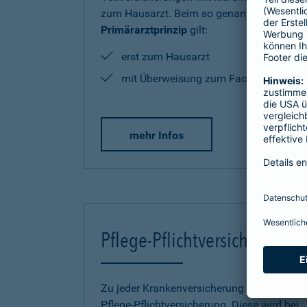
zum Hausarzt. Beim so genannten
Primärarztprinzip
gilt:
erst zum Hausarzt
mit Überweisung zum Facharzt
mehr Infos
Pflege-Pflichtversicherung
Zu jeder Krankenversicherung gehört eine
Pflege-Pflichtversicherung. Diese wird bei