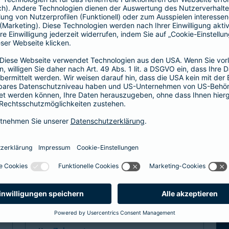
Hier entscheiden Sie, ob Hausarzt oder
direkt zum Facharzt.
hochwertige ambulante Leistungen
Basisleistung im stationären Bereich
mehr Infos
Spezialtarife
Arzt