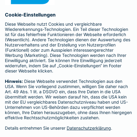
Anfahrt
Affiliate-Partner werden
Barmenia ist Teil der BarmeniaGothaer
BELIEBTE SEITEN
Kranken-Zusatzversicherung
Tierversicherungen
Haftpflichtversicherung
Hausratversicherung
SERVICE
Adresse ändern
Schaden melden
Kilometerstandsmeldung
Serviceübersicht
Bleiben Sie in Kontakt