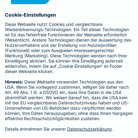
Anfahrt
Affiliate-Partner werden
Barmenia ist Teil der BarmeniaGothaer
BELIEBTE SEITEN
Kranken-Zusatzversicherung
Tierversicherungen
Haftpflichtversicherung
Hausratversicherung
SERVICE
Adresse ändern
Schaden melden
Kilometerstandsmeldung
Serviceübersicht
Bleiben Sie in Kontakt