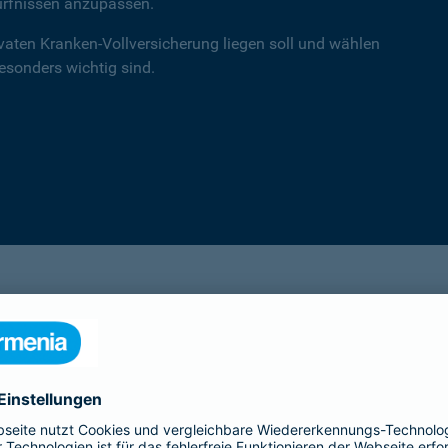
ürfnissen anzupassen.
ivaten Kranken-Vollversicherung liegen soll und wählen
besonders wichtig sind.
einsA primex
Hochwertiger Schutz mit Schwerpunkt auf
Leistungen in der ambulanten Versorgung.