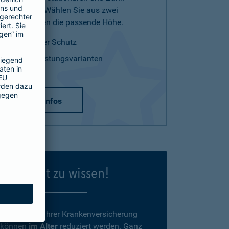
Leistungen. Wählen Sie aus zwei
Tarifvarianten die passende Höhe.
optimaler Schutz
zwei Leistungsvarianten
mehr Infos
Gut zu wissen!
Beiträge
zu Ihrer Krankenversicherung
können
im Alter
reduziert werden. Ganz