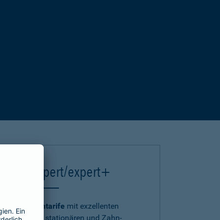
einsA expert/expert+
Die
Premiumtarife
mit exzellenten
ambulanten, stationären und Zahn-