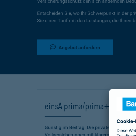
Versicherungsschutz den sich ändernden Bed
Entscheiden Sie, wo Ihr Schwerpunkt in der pr
Sie einen Tarif mit den Leistungen, die Ihnen 
Angebot anfordern
einsA prima/prima+
Günstig im Beitrag. Die privaten Kranken-
Vollversicherungen mit klarem Bekenntnis