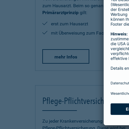
zum Hausarzt. Beim so genannten
Primärarztprinzip
gilt:
erst zum Hausarzt
mit Überweisung zum Facharzt
mehr Infos
Pflege-Pflichtversicherung
Zu jeder Krankenversicherung gehört eine
Pflege-Pflichtversicherung. Diese wird bei