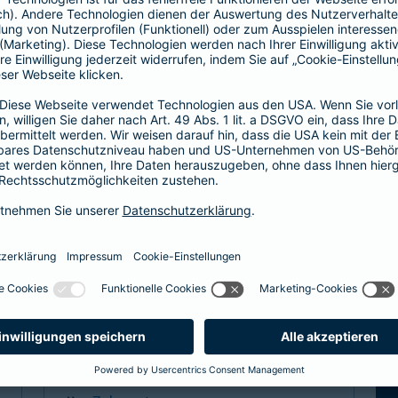
Hier entscheiden Sie, ob Hausarzt oder
direkt zum Facharzt.
hochwertige ambulante Leistungen
Basisleistung im stationären Bereich
mehr Infos
Spezialtarife
Arzt