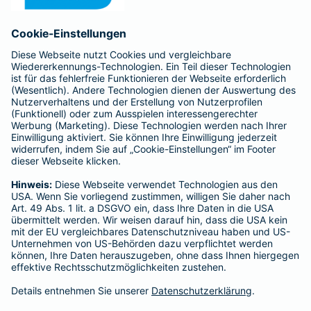
Anfahrt
Affiliate-Partner werden
Barmenia ist Teil der BarmeniaGothaer
BELIEBTE SEITEN
Kranken-Zusatzversicherung
Tierversicherungen
Haftpflichtversicherung
Hausratversicherung
SERVICE
Adresse ändern
Schaden melden
Kilometerstandsmeldung
Serviceübersicht
Bleiben Sie in Kontakt