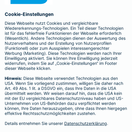
Anfahrt
Affiliate-Partner werden
Barmenia ist Teil der BarmeniaGothaer
BELIEBTE SEITEN
Kranken-Zusatzversicherung
Tierversicherungen
Haftpflichtversicherung
Hausratversicherung
SERVICE
Adresse ändern
Schaden melden
Kilometerstandsmeldung
Serviceübersicht
Bleiben Sie in Kontakt