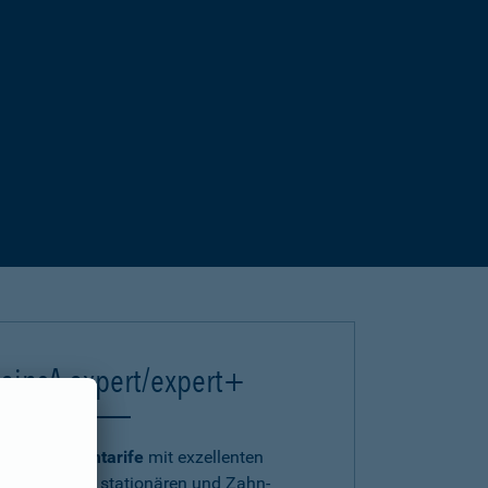
einsA expert/expert+
Die
Premiumtarife
mit exzellenten
ambulanten, stationären und Zahn-