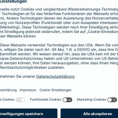
Hier entscheiden Sie, ob Hausarzt oder
direkt zum Facharzt.
hochwertige ambulante Leistungen
Basisleistung im stationären Bereich
mehr Infos
Spezialtarife
Arzt