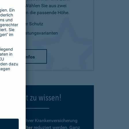
Leistungen. Wählen Sie aus zwei
Tarifvarianten die passende Höhe.
optimaler Schutz
zwei Leistungsvarianten
mehr Infos
Gut zu wissen!
Beiträge
zu Ihrer Krankenversicherung
können
im Alter
reduziert werden. Ganz