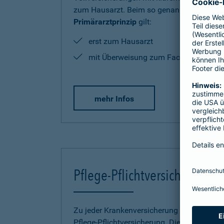
zum Hausarzt. Beim so genannten
Primärarztprinzip
gilt:
erst zum Hausarzt
mit Überweisung zum Facharzt
mehr Infos
Pflege-Pflichtversicherung
Zu jeder Krankenversicherung gehört eine
Pflege-Pflichtversicherung. Diese wird bei