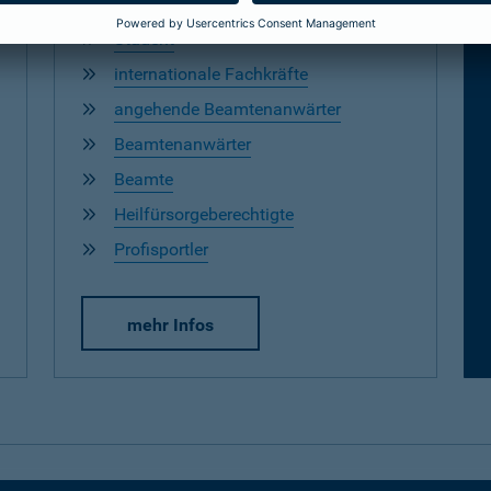
Zahnarzt
Student
internationale Fachkräfte
angehende Beamtenanwärter
Beamtenanwärter
Beamte
Heilfürsorgeberechtigte
Profisportler
mehr Infos