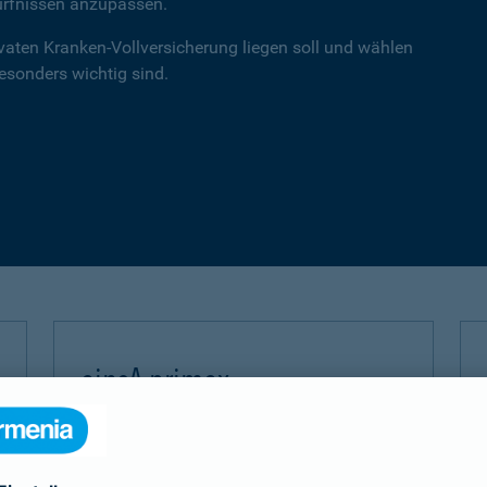
ürfnissen anzupassen.
ivaten Kranken-Vollversicherung liegen soll und wählen
besonders wichtig sind.
einsA primex
Hochwertiger Schutz mit Schwerpunkt auf
Leistungen in der ambulanten Versorgung.