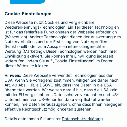
Anfahrt
Affiliate-Partner werden
Barmenia ist Teil der BarmeniaGothaer
BELIEBTE SEITEN
Kranken-Zusatzversicherung
Tierversicherungen
Haftpflichtversicherung
Hausratversicherung
SERVICE
Adresse ändern
Schaden melden
Kilometerstandsmeldung
Serviceübersicht
Bleiben Sie in Kontakt