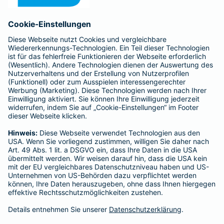
Anfahrt
Affiliate-Partner werden
Barmenia ist Teil der BarmeniaGothaer
BELIEBTE SEITEN
Kranken-Zusatzversicherung
Tierversicherungen
Haftpflichtversicherung
Hausratversicherung
SERVICE
Adresse ändern
Schaden melden
Kilometerstandsmeldung
Serviceübersicht
Bleiben Sie in Kontakt